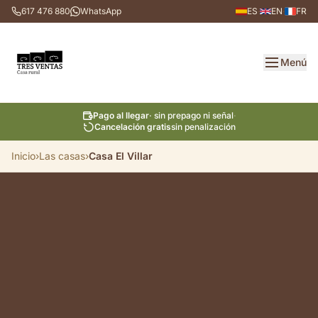
617 476 880
WhatsApp
ES
·
EN
·
FR
Menú
Pago al llegar
· sin prepago ni señal
·
Cancelación gratis
sin penalización
Inicio
›
Las casas
›
Casa El Villar