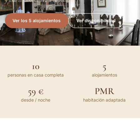
y todo el sabor del Valle de Alcudia.
Ver los 5 alojamientos
Ver disponibilidad
10
5
personas en casa completa
alojamientos
59 €
PMR
desde / noche
habitación adaptada