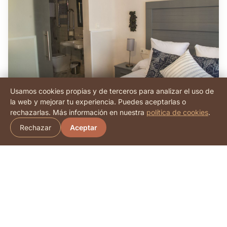
Usamos cookies propias y de terceros para analizar el uso de
la web y mejorar tu experiencia. Puedes aceptarlas o
RESERVA · INFO · CONSULTA ·
rechazarlas. Más información en nuestra
política de cookies
.
PAREJAS Y AMIGOS
Rechazar
Aceptar
Habitaciones dobles (× 2)
Dos habitaciones idénticas con dos camas
individuales (o convertibles según necesidad).
Perfectas para grupos de amigos o parejas que
prefieren camas separadas.
●
2 personas por habitación